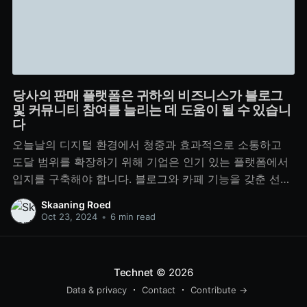
당사의 판매 플랫폼은 귀하의 비즈니스가 블로그
및 커뮤니티 참여를 늘리는 데 도움이 될 수 있습니
다
오늘날의 디지털 환경에서 청중과 효과적으로 소통하고
도달 범위를 확장하기 위해 기업은 인기 있는 플랫폼에서
입지를 구축해야 합니다. 블로그와 카페 기능을 갖춘 선도
적인 검색 엔진이자 온라인 커뮤니티 허브인 네이버는 비
Skaaning Roed
즈니스에 독특한 기회를 제공합니다. 그럼에도 불구하고
Oct 23, 2024
•
6 min read
이러한 플랫폼에서 관심을 끄는 것은 인증된 네이버 계정
없이는 어려울 수 있습니다. 이 가이드에서는 네이버 계정
을
Technet
© 2026
Data & privacy
Contact
Contribute →